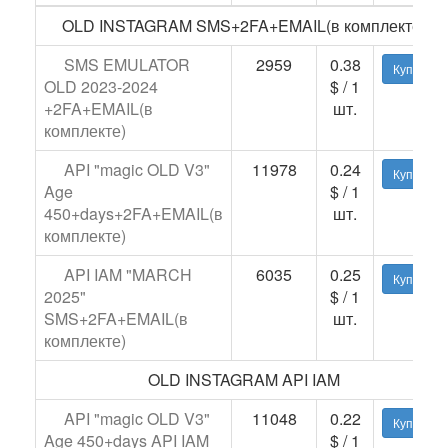
OLD INSTAGRAM SMS+2FA+EMAIL(в комплекте)
SMS EMULATOR
2959
0.38
Купить
OLD 2023-2024
$ / 1
+2FA+EMAIL(в
шт.
комплекте)
API "magic OLD V3"
11978
0.24
Купить
Age
$ / 1
450+days+2FA+EMAIL(в
шт.
комплекте)
API IAM "MARCH
6035
0.25
Купить
2025"
$ / 1
SMS+2FA+EMAIL(в
шт.
комплекте)
OLD INSTAGRAM API IAM
API "magic OLD V3"
11048
0.22
Купить
Age 450+days API IAM
$ / 1